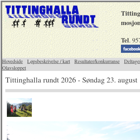
Tittin
mosjon
Tel
. 9
Hovedside
Løpsbeskrivelse / kart
Resultater/konkurranse
Deltage
Olavsloppet
Tittinghalla rundt 2026 - Søndag 23. august